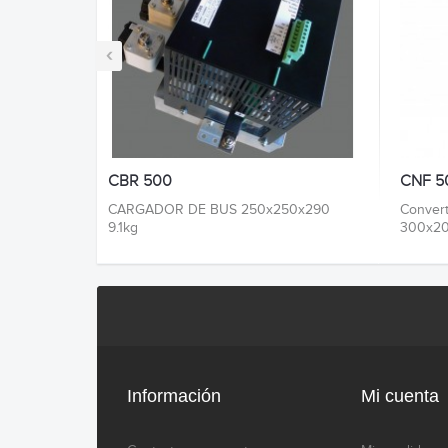
‹
CBR 500
CNF 5
CARGADOR DE BUS 250x250x290
Convert
9.1kg
300x20
Información
Mi cuenta