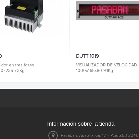
0
DUTT 1019
idor en tres fases
VISUALIZADOR DE VELOCIDAD
0x235 7.3Kg
1000x165x80 9.1Kg
Información sobre la tienda
Pasaban, Auzo-txikia, 17 – Apdo.53 204